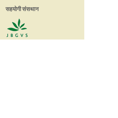
सहयोगी संसथान