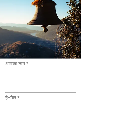
आपका नाम
ई-मेल